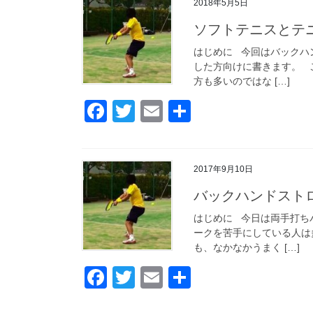
2018年5月5日
ソフトテニスとテ
はじめに 今回はバックハ
した方向けに書きます。 
方も多いのではな […]
F
T
E
共
a
wi
m
有
c
tt
ail
2017年9月10日
e
er
バックハンドスト
b
o
はじめに 今日は両手打ち
ークを苦手にしている人は
o
も、なかなかうまく […]
k
F
T
E
共
a
wi
m
有