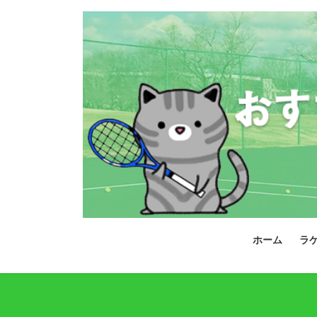
コ
ナ
ン
ビ
テ
ゲ
ン
ー
ツ
シ
へ
ョ
ス
ン
キ
に
ッ
移
プ
動
ホーム
ラ