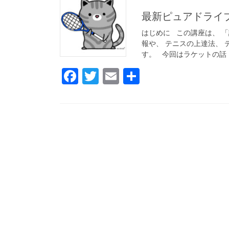
最新ピュアドライブ
はじめに この講座は、 
報や、 テニスの上達法、 
す。 今回はラケットの話 [
F
T
E
共
a
wi
m
有
c
tt
ail
e
er
b
o
o
k