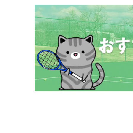
コ
ナ
ン
ビ
テ
ゲ
ン
ー
ツ
シ
へ
ョ
ス
ン
キ
に
ッ
移
プ
動