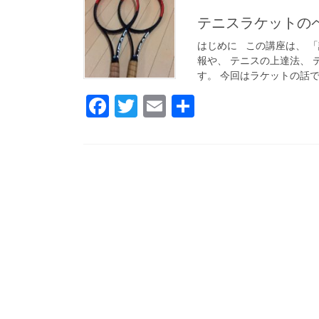
テニスラケットの
はじめに この講座は、 
報や、 テニスの上達法、 
す。 今回はラケットの話です。
F
T
E
共
a
wi
m
有
c
tt
ail
e
er
b
o
o
k