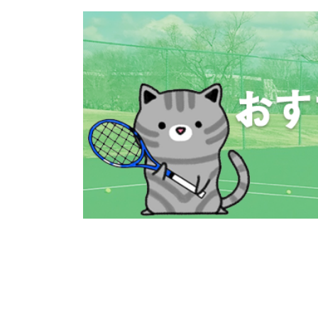
コ
ナ
ン
ビ
テ
ゲ
ン
ー
ツ
シ
へ
ョ
ス
ン
キ
に
ッ
移
プ
動