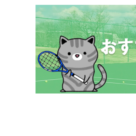
コ
ナ
ン
ビ
テ
ゲ
ン
ー
ツ
シ
へ
ョ
ス
ン
キ
に
ッ
移
プ
動