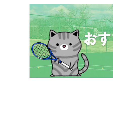
コ
ナ
ン
ビ
テ
ゲ
ン
ー
ツ
シ
へ
ョ
ス
ン
キ
に
ッ
移
プ
動