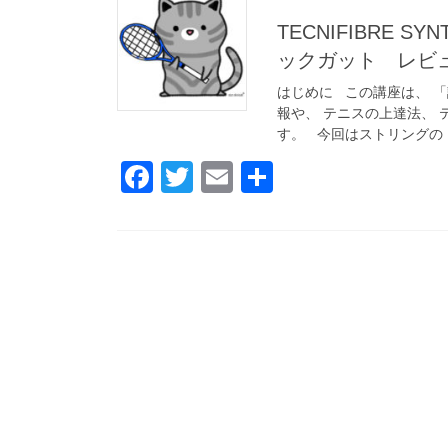
TECNIFIBRE 
ックガット レビ
はじめに この講座は、 
報や、 テニスの上達法、 
す。 今回はストリングの [
F
T
E
共
a
wi
m
有
c
tt
ail
e
er
b
o
o
k