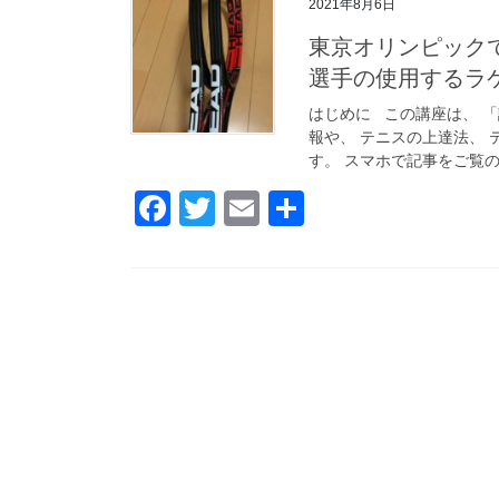
2021年8月6日
東京オリンピック
選手の使用するラ
はじめに この講座は、 
報や、 テニスの上達法、 
す。 スマホで記事をご覧の
F
T
E
共
a
wi
m
有
c
tt
ail
e
er
b
o
o
k