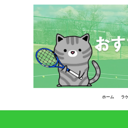
コ
ナ
ン
ビ
テ
ゲ
ン
ー
ツ
シ
へ
ョ
ス
ン
キ
に
ッ
移
プ
動
ホーム
ラ