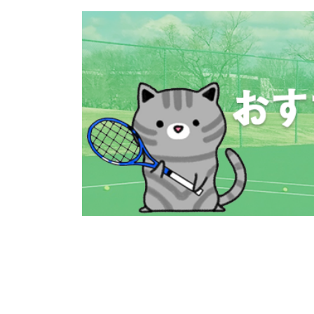
コ
ナ
ン
ビ
テ
ゲ
ン
ー
ツ
シ
へ
ョ
ス
ン
キ
に
ッ
移
プ
動