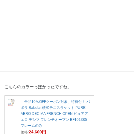
バボラ ピュアアエロ ローランギャロス フ
レンチオープン 2019（Babolat PURE
AERO ROLAND GARROS）300g 101392
321 硬式テニスラケット
19,339円
価格:
(2019/7/1 15:29時点)
感想(1件)
ナダル選手はフレンチオープンではこのカラーを使用していませ
んでした。
こちらのカラーっぽかったですね。
「全品10％OFFクーポン対象」特典付！ バ
ボラ Babolat 硬式テニスラケット PURE
AERO DECIMA FRENCH OPEN ピュアア
エロ デシマ フレンチオープン BF101385
フレームのみ
24,600円
価格: