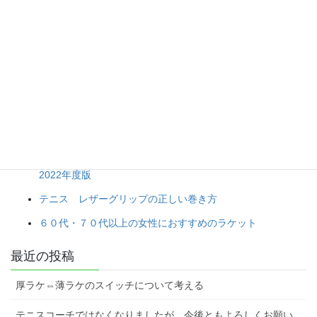
て
グリップテープは白がいい？
男子プロテニス選手のガットとテンション一覧 まとめ
テニスのドライグリップの新たな標準となるか キモニー
ラストドライグリップ
ヨネックス ポリツアープロ 黄色と黒の違いを徹底解
説！ レビュー まとめ
最新版！おすすめ最強テニスラケットランキング 10選
2022年度版
テニス レザーグリップの正しい巻き方
６０代・７０代以上の女性におすすめのラケット
最近の投稿
厚ラケ⇔薄ラケのスイッチについて考える
テニスコーチではなくなりましたが、今後ともよろしくお願い