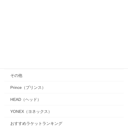
リプレイスメントグリップ（元グリップ）
グリップの基礎知識
ラケット
DUNLOP（ダンロップ）
Tecnifibre（テクニファイバー）
Babolat（バボラ）
その他
Prince（プリンス）
HEAD（ヘッド）
YONEX（ヨネックス）
おすすめラケットランキング