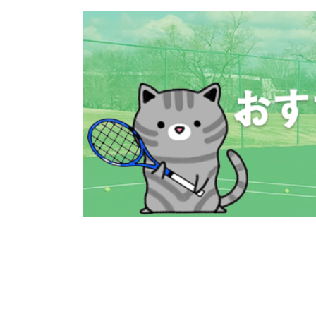
コ
ナ
ン
ビ
テ
ゲ
ン
ー
ツ
シ
へ
ョ
ス
ン
キ
に
ッ
移
プ
動