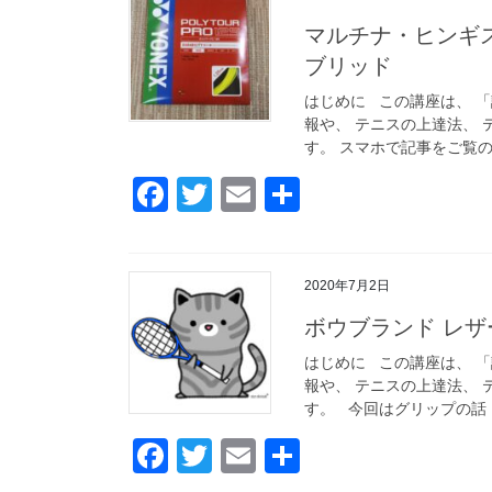
マルチナ・ヒンギ
ブリッド
はじめに この講座は、 
報や、 テニスの上達法、 
す。 スマホで記事をご覧の
F
T
E
共
a
wi
m
有
c
tt
ail
2020年7月2日
e
er
ボウブランド レザ
b
o
はじめに この講座は、 
報や、 テニスの上達法、 
o
す。 今回はグリップの話 [
k
F
T
E
共
a
wi
m
有