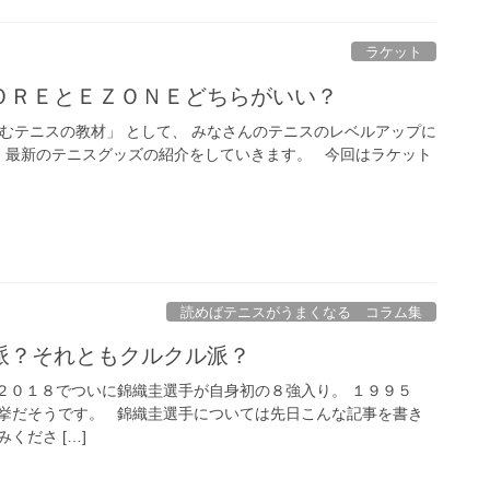
ラケット
ＯＲＥとＥＺＯＮＥどちらがいい？
読むテニスの教材」 として、 みなさんのテニスのレベルアップに
、 最新のテニスグッズの紹介をしていきます。 今回はラケット
読めばテニスがうまくなる コラム集
派？それともクルクル派？
２０１８でついに錦織圭選手が自身初の８強入り。 １９９５
挙だそうです。 錦織圭選手については先日こんな記事を書き
くださ […]