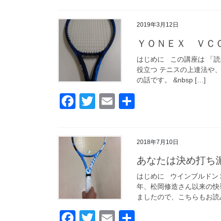
c
tt
ail
2019年3月12日
e
er
ＹＯＮＥＸ ＶＣ
b
o
はじめに この講座は 「
役立つ テニスの上達法や
o
の話です。 &nbsp […]
k
F
T
E
共
a
wi
m
有
c
tt
ail
2018年7月10日
e
er
あなたは決め打ち
b
o
はじめに ウインブルドン
年、松岡修造さん以来の快
o
ましたので、こちらもお読み
k
F
T
E
共