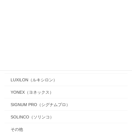
Wilson（ウィルソン）
ラケットの基礎知識
ストリング（ガット）
おすすめガットランキング
Tecnifibre（テクニファイバー）
Babolat（バボラ）
LUXILON（ルキシロン）
YONEX（ヨネックス）
SIGNUM PRO（シグナムプロ）
SOLINCO（ソリンコ）
その他