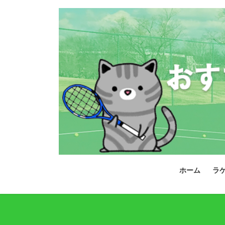
コ
ナ
ン
ビ
テ
ゲ
ン
ー
ツ
シ
へ
ョ
ス
ン
キ
に
ッ
移
プ
動
ホーム
ラ