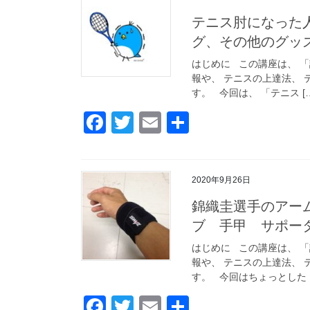
テニス肘になった
グ、その他のグッ
はじめに この講座は、 
報や、 テニスの上達法、 
す。 今回は、 「テニス […
F
T
E
共
a
wi
m
有
c
tt
ail
2020年9月26日
e
er
錦織圭選手のアー
b
ブ 手甲 サポー
o
はじめに この講座は、 
o
報や、 テニスの上達法、 
k
す。 今回はちょっとした [
F
T
E
共