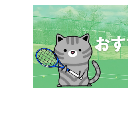
コ
ナ
ン
ビ
テ
ゲ
ン
ー
ツ
シ
へ
ョ
ス
ン
キ
に
ッ
移
プ
動