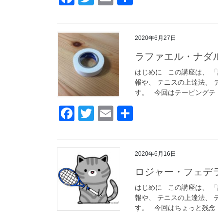
a
wi
m
有
c
tt
ail
2020年6月27日
e
er
ラファエル・ナダ
b
o
はじめに この講座は、 
報や、 テニスの上達法、 
o
す。 今回はテーピングテ [
k
F
T
E
共
a
wi
m
有
c
tt
ail
2020年6月16日
e
er
ロジャー・フェデ
b
o
はじめに この講座は、 
報や、 テニスの上達法、 
o
す。 今回はちょっと残念 [