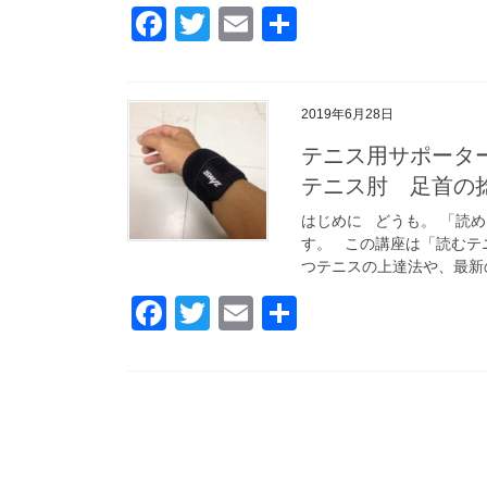
k
F
T
E
共
a
wi
m
有
c
tt
ail
2019年6月28日
e
er
テニス用サポータ
b
テニス肘 足首の
o
はじめに どうも。 「読
o
す。 この講座は「読むテ
k
つテニスの上達法や、最新の
F
T
E
共
a
wi
m
有
c
tt
ail
e
er
b