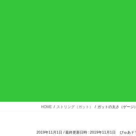
HOME
ストリング（ガット）
ガットの太さ（ゲージ
2019年11月1日
/ 最終更新日時 :
2019年11月1日
ぴゅあド