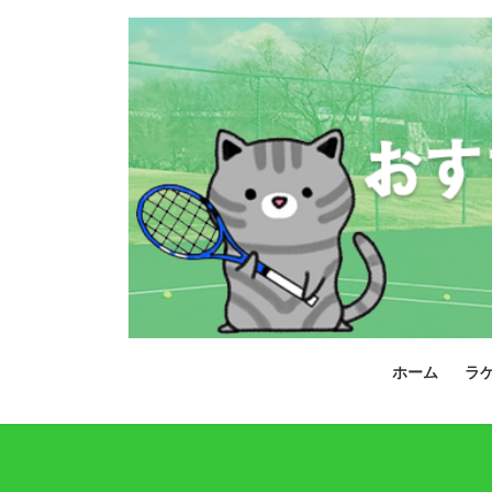
コ
ナ
ン
ビ
テ
ゲ
ン
ー
ツ
シ
へ
ョ
ス
ン
キ
に
ッ
移
プ
動
ホーム
ラ