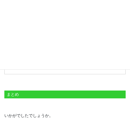
ピュアストライク１００
BF101400
Amazonで見る
楽天市場で見る
Yahoo!ショッピングで見る
まとめ
いかがでしたでしょうか。