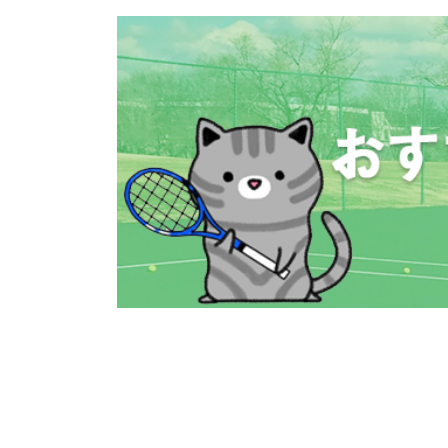
コ
ナ
ン
ビ
テ
ゲ
ン
ー
ツ
シ
へ
ョ
ス
ン
キ
に
ッ
移
プ
動