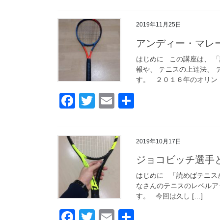
c
tt
ail
2019年11月25日
e
er
アンディー・マレ
b
o
はじめに この講座は、 
報や、 テニスの上達法、 
o
す。 ２０１６年のオリン [
k
F
T
E
共
a
wi
m
有
c
tt
ail
2019年10月17日
e
er
ジョコビッチ選手
b
o
はじめに 「読めばテニス
なさんのテニスのレベルア
o
す。 今回は久し […]
k
F
T
E
共