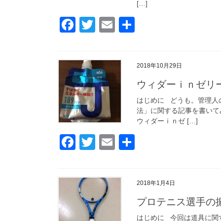
k
[…]
F
T
E
共
a
wi
m
有
c
tt
ail
2018年10月29日
e
er
ウィダーｉｎゼリ
b
o
はじめに どうも。管理人
法」に関する記事を書いて
o
ウィダーｉｎゼ […]
k
F
T
E
共
a
wi
m
有
c
tt
ail
2018年1月4日
e
er
プロテニス選手の
b
o
はじめに 今回は道具に関