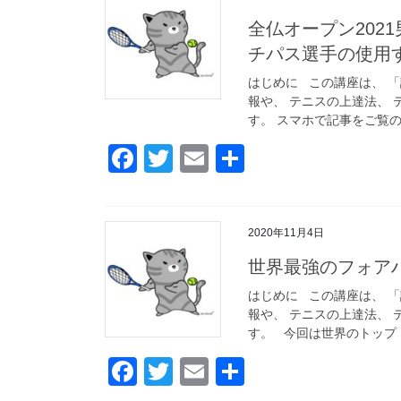
全仏オープン202
チパス選手の使用
はじめに この講座は、 
報や、 テニスの上達法、 
す。 スマホで記事をご覧の
F
T
E
共
a
wi
m
有
c
tt
ail
2020年11月4日
e
er
世界最強のフォア
b
o
はじめに この講座は、 
報や、 テニスの上達法、 
o
す。 今回は世界のトップ [
k
F
T
E
共
a
wi
m
有