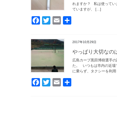
れますか？ 私は使ってい
o
ていますが、 […]
k
F
T
E
共
a
wi
m
有
c
tt
ail
2017年10月29日
e
er
やっぱり大切なの
b
o
広島カープ黒田博樹選手の
た。 いつもは市内の近場
o
に乗らず、タクシーを利用し
k
F
T
E
共
a
wi
m
有
c
tt
ail
e
er
b