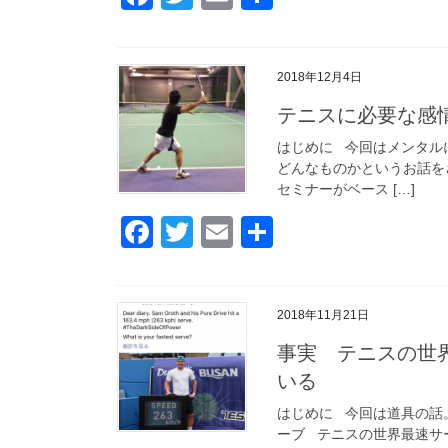
a
wi
m
有
c
tt
ail
2018年12月4日
e
er
テニスに必要な感情
b
o
はじめに 今回はメンタル
どんなものかというお話を
o
セミナーがベース […]
k
F
T
E
共
a
wi
m
有
c
tt
ail
2018年11月21日
e
er
事実 テニスの世
b
いる
o
はじめに 今回は道具の話
o
ーブ テニスの世界最速サ