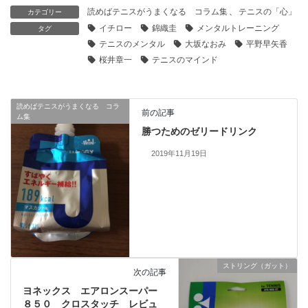
読めばテニスがうまくなる コラム集
、
テニスの「心」
カテゴリー
イチロー
錦織圭
メンタルトレーニング
タグ
テニスのメンタル
大坂なおみ
平野早矢香
桜井章一
テニスのマインド
読めばテニスがうまくなる コラ
前の記事
ム集
勝つためのゼリードリンク
2019年11月19日
ストリング（ガット）
次の記事
ヨネックス エアロンスーパー
８５０ クロスタッチ レビュ