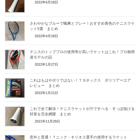
2022年6月18日
o
k
さわやかなブルーで颯爽とプレー！おすすめ青色のテニスラケ
ット5選 まとめ
2022年4月18日
テニスのトッププロの使用率が高いラケットはこれ！プロ御用
達モデルの話
2022年1月27日
これはもはやポリではない！？ヨネックス ポリツアーエア
レビュー まとめ
2022年1月21日
これで全て解決！テニスラケットが汗ですべる・すっぽ抜ける
対策を完全網羅 まとめ
2021年11月29日
意外と普通！？ニック・キリオス選手の使用するラケット