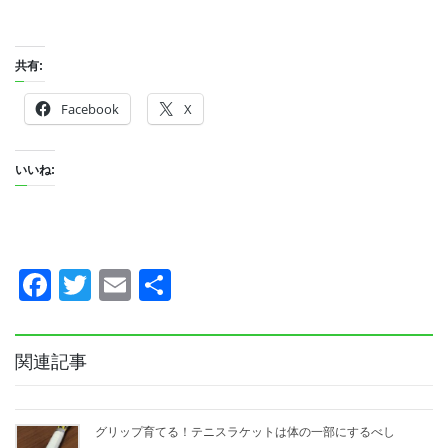
共有:
Facebook
X
いいね:
F
T
E
共
a
wi
m
有
c
tt
ail
関連記事
e
er
b
グリップ育てる！テニスラケットは体の一部にするべし
o