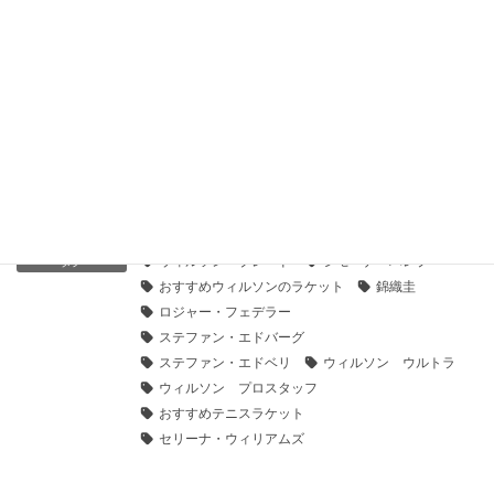
とにかく速いサーブが打てるテニスラケットはこれ！
2021年7月13日
ゴルファー必見！【使用クラブ別】ゴルファーにおすすめのテ
ニスラケットメーカー まとめ
2021年5月20日
ラケット
、
Wilson（ウィルソン）
カテゴリー
ウィルソン ブレード
シモーナ・ハレプ
タグ
おすすめウィルソンのラケット
錦織圭
ロジャー・フェデラー
ステファン・エドバーグ
ステファン・エドベリ
ウィルソン ウルトラ
ウィルソン プロスタッフ
おすすめテニスラケット
セリーナ・ウィリアムズ