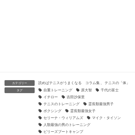
2020年5月10日
こじるりの筋トレ発言は正しい！！プロテニス選手の筋トレの
話をしよう
2020年5月4日
ダンロップ ＳＸ３００ レビュー
2019年12月2日
読めばテニスがうまくなる コラム集
、
テニスの「体」
カテゴリー
自重トレーニング
原大智
千代の富士
タグ
イチロー
吉田沙保里
テニスのトレーニング
霊長類最強男子
ボクシング
霊長類最強女子
セリーナ・ウィリアムズ
マイク・タイソン
人類最強の男のトレーニング
ビリーズブートキャンプ