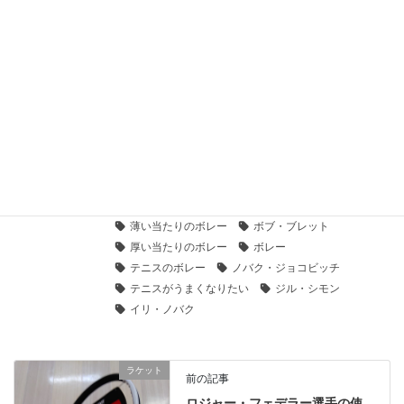
2021年4月20日
箱根駅伝のNIKE旋風を見たか？シューズでテニスはここまで
変わる！最新おすすめカーペット用テニスシューズ 5選
2021年3月19日
読めばテニスがうまくなる コラム集
、
テニスの「技」
カテゴリー
ボレーの基本
ボレーの打ち方
タグ
ちょん切りボレー
テニス上達法
薄い当たりのボレー
ボブ・ブレット
厚い当たりのボレー
ボレー
テニスのボレー
ノバク・ジョコビッチ
テニスがうまくなりたい
ジル・シモン
イリ・ノバク
ラケット
前の記事
ロジャー・フェデラー選手の使